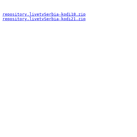
repository.livetvSerbia-kodi18.zip
repository.livetvSerbia-kodi21.zip